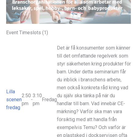
Event Timeslots (1)
Det är få konsumenter som känner
till det omfattande regelverk som
styr säkerheten kring produkter för
barn. Under detta seminarium får
du inblick i branschens arbete,
men också konkreta råd kring vad
Lilla
2:50
3:10
du själv ska tänka på när du
scenen
-
Fredag
pm
pm
handlar till barn. Vad innebär CE-
fredag
märkning? Varför ska man vara
försiktig med att handla från
exempelvis Temu? Och varför är
en plastsked i dockservisen ofta