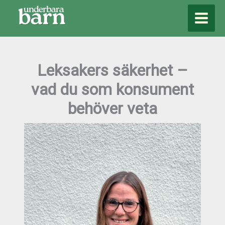
Hoppa
till
innehåll
Leksakers säkerhet –
vad du som konsument
behöver veta