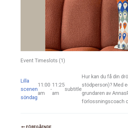
Event Timeslots (1)
Hur kan du få din dr
Lilla
11:00
11:25
stödperson)? Med egn
scenen
-
subtitle
am
am
grundaren av AnnasPr
söndag
förlossningscoach o
FÖREGÅENDE