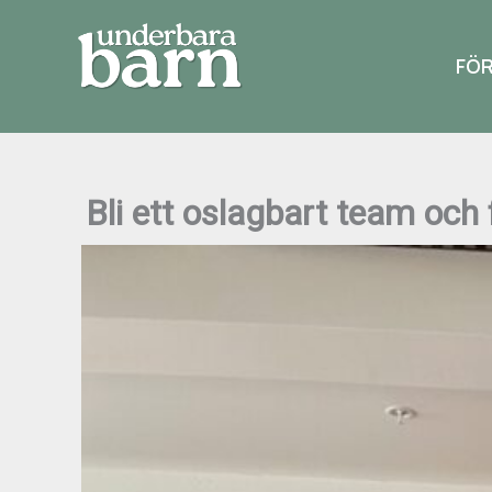
Hoppa
till
FÖR
innehåll
Bli ett oslagbart team och