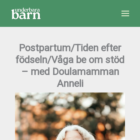
Hoppa
till
innehåll
Postpartum/Tiden efter
födseln/Våga be om stöd
– med Doulamamman
Anneli